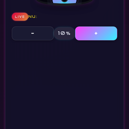
NU:
LIVE
10%
−
+
Volume