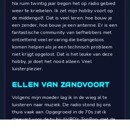
Na ruim twintig jaar begon het op radio gebied
weer te kriebelen. Ik zet mijn hobby voort op
de middengolf. Dat is veel leren; hoe bouw je
een zender, hoe bouw je een antenne. Er is een
fantastische community van liefhebbers met
ontzettend veel ervaring die belangeloos
komen helpen als je een technisch probleem
niet krijgt opgelost. Dat is het leuke van deze
hobby, je doet het nooit alleen. Veel
luisterplezier.
ELLEN VAN ZANDVOORT
Volgens mijn moeder lag ik in de wieg al te
luisteren naar muziek. De radio stond bij ons
thuis vaak aan. Opgegroeid in de 70s zat ik
steevast voor de tv bij AVRO’s TopPop, met de
legendarische dansjes van Penney de Jager.